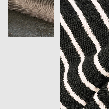
lin, mais ne supporte
issés.»
est particulièrement
’été. Le lin est
, et extrêmement
chaud. Il faut un certain