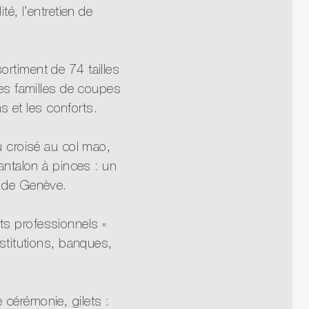
té, l’entretien de
timent de 74 tailles
des familles de coupes
ms et les conforts.
u croisé au col mao,
antalon à pinces : un
 de Genève.
s professionnels «
stitutions, banques,
cérémonie, gilets :