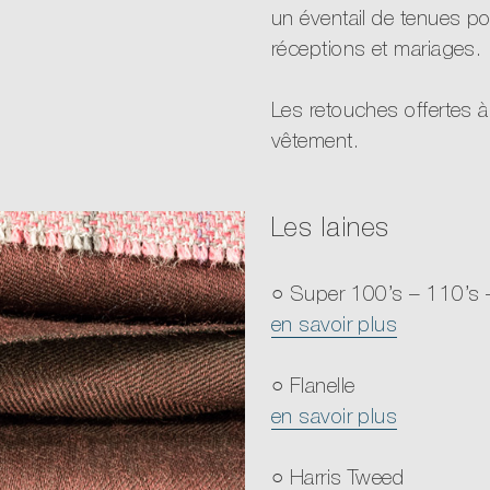
un éventail de tenues p
réceptions et mariages.
Les retouches offertes à
vêtement.
Les laines
○ Super 100’s – 110’s 
en savoir plus
Super 100’s : 1kg de lai
○ Flanelle
1kg, 110m de fil, etc. Ce
en savoir plus
qualité d’une étoffe, pu
matière et un tissage. El
La flanelle est une lain
○ Harris Tweed